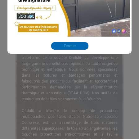
L’entreprise
POUR VOS PROJETS DE CONSTRUCTION, DE
RÉHABILITATION ET DE DÉCORATION, UNE PRÉSENCE
DANS L’OCÉAN INDIEN !
Fermer
ECOTOLE fondé
e en 2008, est dans l’Océan Indien, la
plateforme de la société Ondulit, qui développe une
large gamme de solutions répondant à toute exigence
technique et esthétique. Nous sommes spécialisés
dans les toitures et bardages performants et
fabriquons des produits qui facilitent et apportent les
performances demandées par la règlementation
thermique et acoustique (RTAA DOM). Nos unités de
production des tôles se trouvent à La Réunion.
Ondulit a inventé le concept de protection
multicouches des tôles d’acier. Notre tôle appelée
Complexe, est un assemblage de trois matières
différentes superposées : la tôle en acier galvanisé, les
couches protectrices anti-corrosives et la feuille