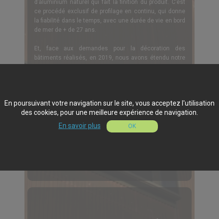
d’aluminium naturel qui fait la finition du produit. C’est
ce procédé exclusif de profilage en continu, qui donne
la fiabilité dans le temps, avec une durée de vie en bord
de mer de + de 27 ans.
Et, face aux demandes pour la décoration des
bâtiments réalisés, en 2019, nous avons étendu notre
offre de services en proposant la Tôle design perforée
par un process unique à La Réunion, destinée tant aux
professionnels qu’aux particuliers.
En poursuivant votre navigation sur le site, vous acceptez l'utilisation
des cookies, pour une meilleure expérience de navigation.
En savoir plus
OK
Nos réalisations tôle tropicale Ondulit